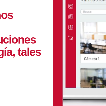
mos
luciones
ía, tales